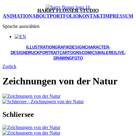
HARRY FLOSSER STUDIO
ANIMATION
ABOUT
PORTFOLIO
KONTAKT
IMPRESSUM
Sprache auswählen
ILLUSTRATION
GRAFIKDESIGN
CHARACTER-
DESIGN
DRUCK
PORTRAIT
CARTOONS
COMICS
MALEREI
LIVE-
DRAWING
FOTO
Zurück
Zeichnungen von der Natur
Schliersee